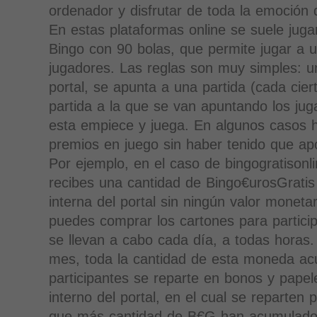
ordenador y disfrutar de toda la emoción d
En estas plataformas online se suele jugar
Bingo con 90 bolas, que permite jugar a 
jugadores. Las reglas son muy simples: un
portal, se apunta a una partida (cada cie
partida a la que se van apuntando los ju
esta empiece y juega. En algunos casos 
premios en juego sin haber tenido que apo
Por ejemplo, en el caso de bingogratisonlin
recibes una cantidad de Bingo€urosGrat
interna del portal sin ningún valor monetar
puedes comprar los cartones para particip
se llevan a cabo cada día, a todas horas. 
mes, toda la cantidad de esta moneda ac
participantes se reparte en bonos y papel
interno del portal, en el cual se reparten 
que más cantidad de B€G han acumulado 