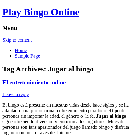
Play Bingo Online
Menu
Skip to content
Home
Sample Page
Tag Archives:
Jugar al bingo
El entretenimiento online
Leave a reply
El bingo está presente en nuestras vidas desde hace siglos y se ha
adaptado para proporcionar entretenimiento para todo el tipo de
personas sin importar la edad, el género o la fe.
Jugar al bingo
sigue ofreciendo diversión y emoción a los jugadores. Miles de
personas son fans apasionados del juego llamado bingo y disfruta
jugando online a través del Internet.