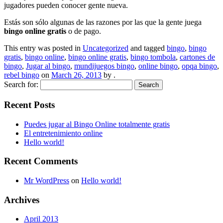
jugadores pueden conocer gente nueva.
Estás son sólo algunas de las razones por las que la gente juega
bingo online gratis
o de pago.
This entry was posted in
Uncategorized
and tagged
bingo
,
bingo
gratis
,
bingo online
,
bingo online gratis
,
bingo tombola
,
cartones de
bingo
,
Jugar al bingo
,
mundijuegos bingo
,
online bingo
,
opqa bingo
,
rebel bingo
on
March 26, 2013
by
.
Search for:
Recent Posts
Puedes jugar al Bingo Online totalmente gratis
El entretenimiento online
Hello world!
Recent Comments
Mr WordPress
on
Hello world!
Archives
April 2013